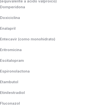
(equivalente a ácido valproico)
Domperidona
Doxiciclina
Enalapril
Entecavir (como monohidrato)
Eritromicina
Escitalopram
Espironolactona
Etambutol
Etinilestradiol
Fluconazol