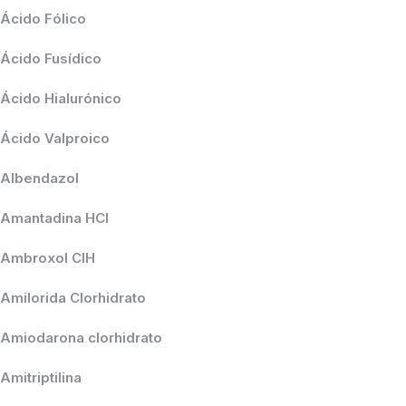
Ácido Fólico
Ácido Fusídico
Ácido Hialurónico
Ácido Valproico
Albendazol
Amantadina HCl
Ambroxol ClH
Amilorida Clorhidrato
Amiodarona clorhidrato
Amitriptilina