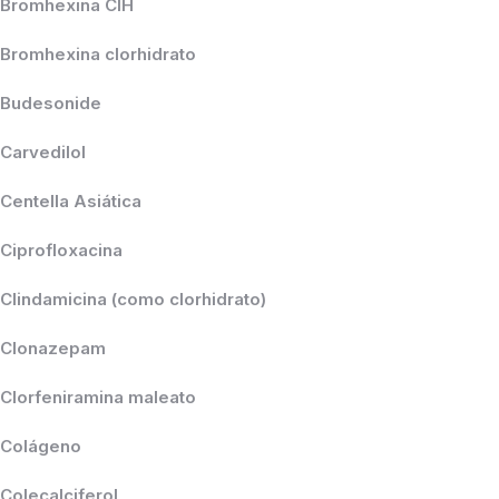
Bromhexina ClH
Bromhexina clorhidrato
Budesonide
Carvedilol
Centella Asiática
Ciprofloxacina
Clindamicina (como clorhidrato)
Clonazepam
Clorfeniramina maleato
Colágeno
Colecalciferol