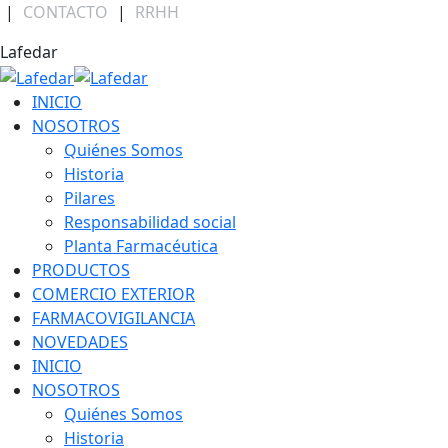
Skip
|
CONTACTO
|
RRHH
to
Facebook
Linkedin
Instagram
Lafedar
content
page
page
page
opens
opens
opens
INICIO
in
in
in
NOSOTROS
new
new
new
Quiénes Somos
window
window
window
Historia
Pilares
Responsabilidad social
Planta Farmacéutica
PRODUCTOS
COMERCIO EXTERIOR
FARMACOVIGILANCIA
NOVEDADES
INICIO
NOSOTROS
Quiénes Somos
Historia