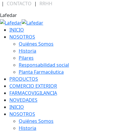
Skip
|
CONTACTO
|
RRHH
to
Facebook
Linkedin
Instagram
Lafedar
content
page
page
page
opens
opens
opens
INICIO
in
in
in
NOSOTROS
new
new
new
Quiénes Somos
window
window
window
Historia
Pilares
Responsabilidad social
Planta Farmacéutica
PRODUCTOS
COMERCIO EXTERIOR
FARMACOVIGILANCIA
NOVEDADES
INICIO
NOSOTROS
Quiénes Somos
Historia