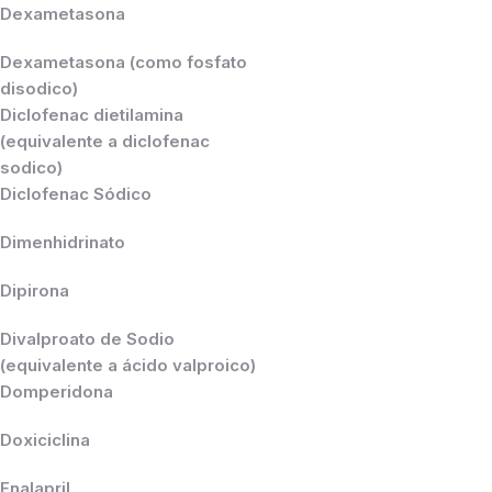
Dexametasona
Dexametasona (como fosfato
disodico)
Diclofenac dietilamina
(equivalente a diclofenac
sodico)
Diclofenac Sódico
Dimenhidrinato
Dipirona
Divalproato de Sodio
(equivalente a ácido valproico)
Domperidona
Doxiciclina
Enalapril