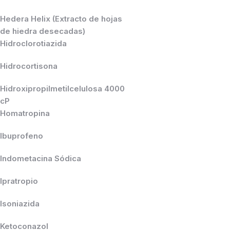
Hedera Helix (Extracto de hojas
de hiedra desecadas)
Hidroclorotiazida
Hidrocortisona
Hidroxipropilmetilcelulosa 4000
cP
Homatropina
Ibuprofeno
Indometacina Sódica
Ipratropio
Isoniazida
Ketoconazol