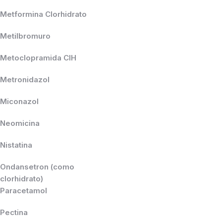
Metformina Clorhidrato
Metilbromuro
Metoclopramida ClH
Metronidazol
Miconazol
Neomicina
Nistatina
Ondansetron (como
clorhidrato)
Paracetamol
Pectina