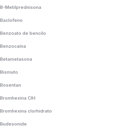
B-Metilprednisona
Baclofeno
Benzoato de bencilo
Benzocaína
Betametasona
Bismuto
Bosentan
Bromhexina ClH
Bromhexina clorhidrato
Budesonide