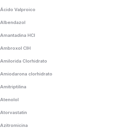
Ácido Valproico
Albendazol
Amantadina HCl
Ambroxol ClH
Amilorida Clorhidrato
Amiodarona clorhidrato
Amitriptilina
Atenolol
Atorvastatin
Azitromicina