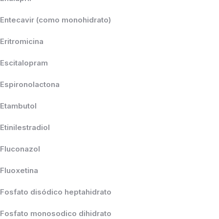
Entecavir (como monohidrato)
Eritromicina
Escitalopram
Espironolactona
Etambutol
Etinilestradiol
Fluconazol
Fluoxetina
Fosfato disódico heptahidrato
Fosfato monosodico dihidrato