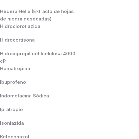
Hedera Helix (Extracto de hojas
de hiedra desecadas)
Hidroclorotiazida
Hidrocortisona
Hidroxipropilmetilcelulosa 4000
cP
Homatropina
Ibuprofeno
Indometacina Sódica
Ipratropio
Isoniazida
Ketoconazol