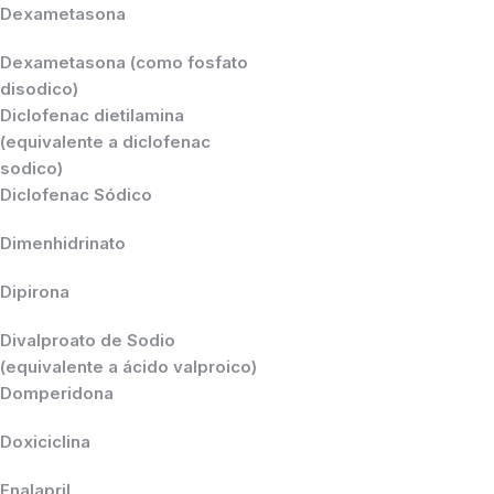
Dexametasona
Dexametasona (como fosfato
disodico)
Diclofenac dietilamina
(equivalente a diclofenac
sodico)
Diclofenac Sódico
Dimenhidrinato
Dipirona
Divalproato de Sodio
(equivalente a ácido valproico)
Domperidona
Doxiciclina
Enalapril