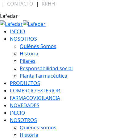
Skip
|
CONTACTO
|
RRHH
to
Facebook
Linkedin
Instagram
Lafedar
content
page
page
page
opens
opens
opens
INICIO
in
in
in
NOSOTROS
new
new
new
Quiénes Somos
window
window
window
Historia
Pilares
Responsabilidad social
Planta Farmacéutica
PRODUCTOS
COMERCIO EXTERIOR
FARMACOVIGILANCIA
NOVEDADES
INICIO
NOSOTROS
Quiénes Somos
Historia