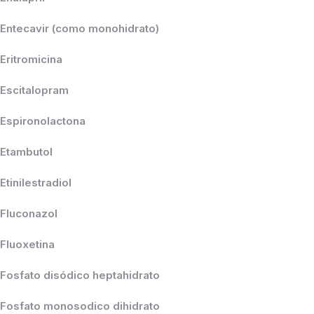
Entecavir (como monohidrato)
Eritromicina
Escitalopram
Espironolactona
Etambutol
Etinilestradiol
Fluconazol
Fluoxetina
Fosfato disódico heptahidrato
Fosfato monosodico dihidrato