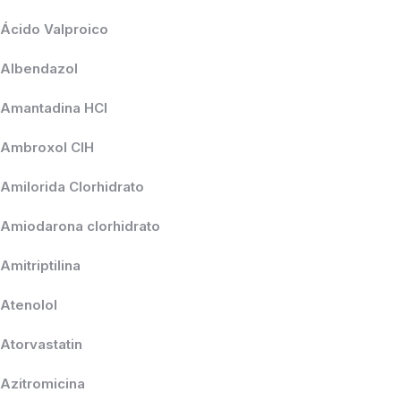
Ácido Valproico
Albendazol
Amantadina HCl
Ambroxol ClH
Amilorida Clorhidrato
Amiodarona clorhidrato
Amitriptilina
Atenolol
Atorvastatin
Azitromicina