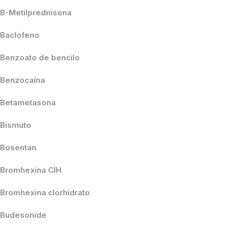
B-Metilprednisona
Baclofeno
Benzoato de bencilo
Benzocaína
Betametasona
Bismuto
Bosentan
Bromhexina ClH
Bromhexina clorhidrato
Budesonide