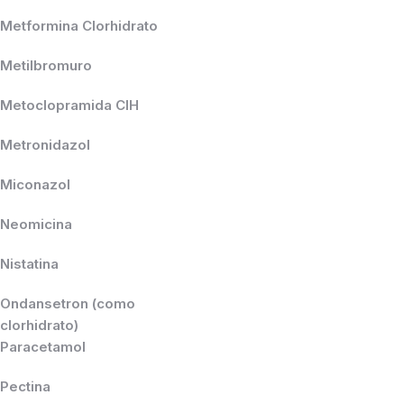
Metformina Clorhidrato
Metilbromuro
Metoclopramida ClH
Metronidazol
Miconazol
Neomicina
Nistatina
Ondansetron (como
clorhidrato)
Paracetamol
Pectina