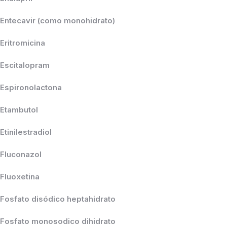
Entecavir (como monohidrato)
Eritromicina
Escitalopram
Espironolactona
Etambutol
Etinilestradiol
Fluconazol
Fluoxetina
Fosfato disódico heptahidrato
Fosfato monosodico dihidrato