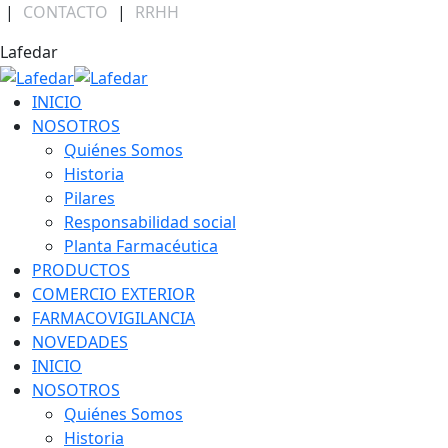
Skip
|
CONTACTO
|
RRHH
to
Facebook
Linkedin
Instagram
Lafedar
content
page
page
page
opens
opens
opens
INICIO
in
in
in
NOSOTROS
new
new
new
Quiénes Somos
window
window
window
Historia
Pilares
Responsabilidad social
Planta Farmacéutica
PRODUCTOS
COMERCIO EXTERIOR
FARMACOVIGILANCIA
NOVEDADES
INICIO
NOSOTROS
Quiénes Somos
Historia