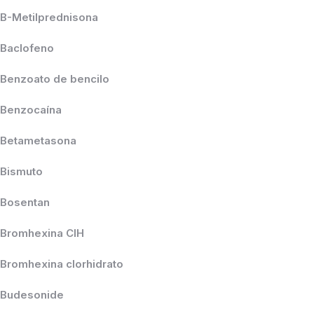
B-Metilprednisona
Baclofeno
Benzoato de bencilo
Benzocaína
Betametasona
Bismuto
Bosentan
Bromhexina ClH
Bromhexina clorhidrato
Budesonide