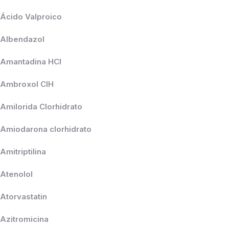
Ácido Valproico
Albendazol
Amantadina HCl
Ambroxol ClH
Amilorida Clorhidrato
Amiodarona clorhidrato
Amitriptilina
Atenolol
Atorvastatin
Azitromicina