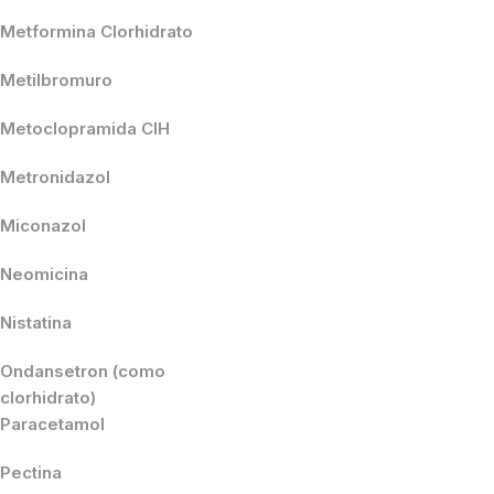
Metformina Clorhidrato
Metilbromuro
Metoclopramida ClH
Metronidazol
Miconazol
Neomicina
Nistatina
Ondansetron (como
clorhidrato)
Paracetamol
Pectina