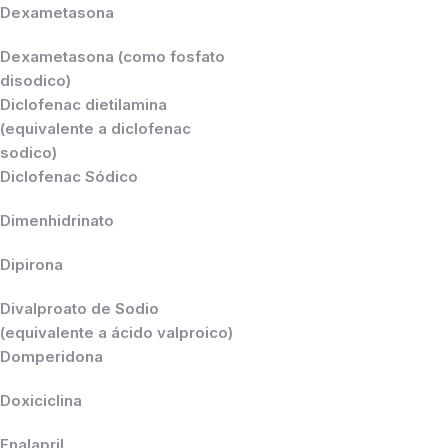
Dexametasona
Dexametasona (como fosfato
disodico)
Diclofenac dietilamina
(equivalente a diclofenac
sodico)
Diclofenac Sódico
Dimenhidrinato
Dipirona
Divalproato de Sodio
(equivalente a ácido valproico)
Domperidona
Doxiciclina
Enalapril