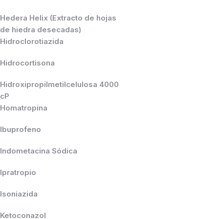
Hedera Helix (Extracto de hojas
de hiedra desecadas)
Hidroclorotiazida
Hidrocortisona
Hidroxipropilmetilcelulosa 4000
cP
Homatropina
Ibuprofeno
Indometacina Sódica
Ipratropio
Isoniazida
Ketoconazol