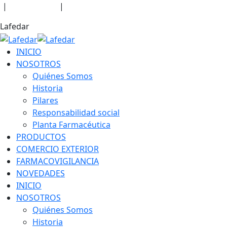
Skip
|
CONTACTO
|
RRHH
to
Facebook
Linkedin
Instagram
Lafedar
content
page
page
page
opens
opens
opens
INICIO
in
in
in
NOSOTROS
new
new
new
Quiénes Somos
window
window
window
Historia
Pilares
Responsabilidad social
Planta Farmacéutica
PRODUCTOS
COMERCIO EXTERIOR
FARMACOVIGILANCIA
NOVEDADES
INICIO
NOSOTROS
Quiénes Somos
Historia